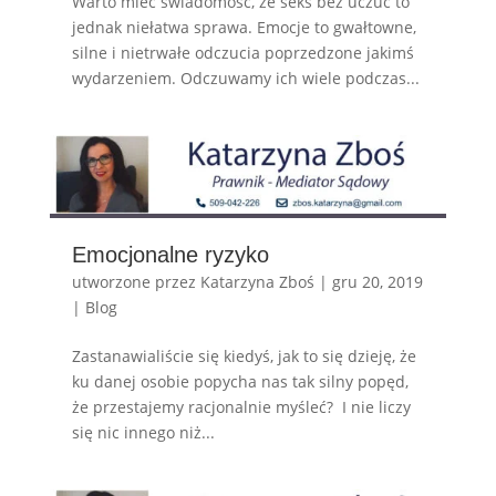
Warto mieć świadomość, że seks bez uczuć to
jednak niełatwa sprawa. Emocje to gwałtowne,
silne i nietrwałe odczucia poprzedzone jakimś
wydarzeniem. Odczuwamy ich wiele podczas...
Emocjonalne ryzyko
utworzone przez
Katarzyna Zboś
|
gru 20, 2019
|
Blog
Zastanawialiście się kiedyś, jak to się dzieję, że
ku danej osobie popycha nas tak silny popęd,
że przestajemy racjonalnie myśleć? I nie liczy
się nic innego niż...