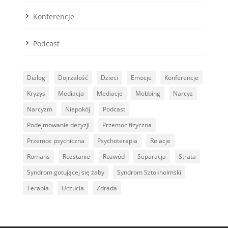
Konferencje
Podcast
Dialog
Dojrzałość
Dzieci
Emocje
Konferencje
Kryzys
Mediacja
Mediacje
Mobbing
Narcyz
Narcyzm
Niepokój
Podcast
Podejmowanie decyzji
Przemoc fizyczna
Przemoc psychiczna
Psychoterapia
Relacje
Romans
Rozstanie
Rozwód
Separacja
Strata
Syndrom gotującej się żaby
Syndrom Sztokholmski
Terapia
Uczucia
Zdrada