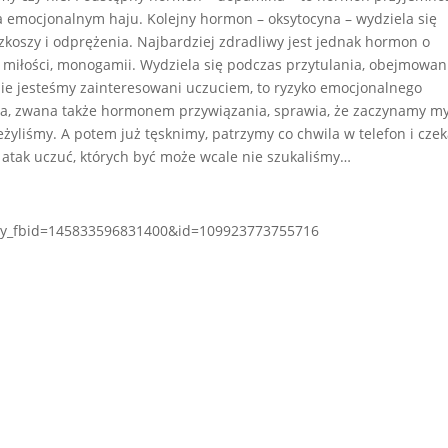
k na emocjonalnym haju. Kolejny hormon – oksytocyna – wydziela się
zkoszy i odprężenia. Najbardziej zdradliwy jest jednak hormon o
miłości, monogamii. Wydziela się podczas przytulania, obejmowan
nie jesteśmy zainteresowani uczuciem, to ryzyko emocjonalnego
na, zwana także hormonem przywiązania, sprawia, że zaczynamy my
rzeżyliśmy. A potem już tęsknimy, patrzymy co chwila w telefon i cz
 atak uczuć, których być może wcale nie szukaliśmy…
ory_fbid=145833596831400&id=109923773755716