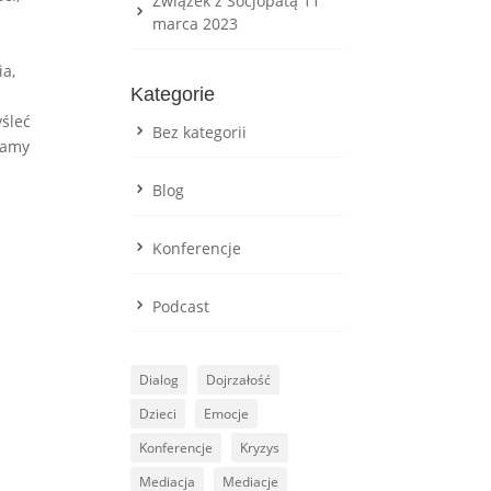
Związek z Socjopatą
11
marca 2023
ia,
Kategorie
śleć
Bez kategorii
ekamy
Blog
Konferencje
Podcast
Dialog
Dojrzałość
Dzieci
Emocje
Konferencje
Kryzys
Mediacja
Mediacje