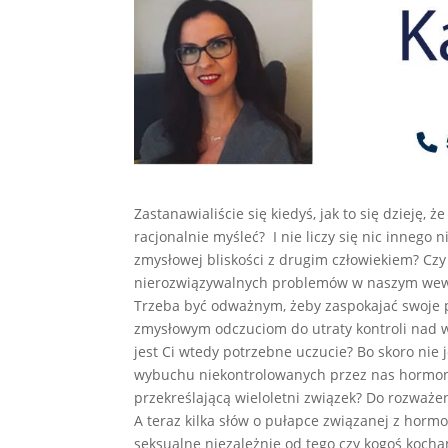
Zastanawialiście się kiedyś, jak to się dzieję,
racjonalnie myśleć? I nie liczy się nic innego 
zmysłowej bliskości z drugim człowiekiem? Czy
nierozwiązywalnych problemów w naszym wew
Trzeba być odważnym, żeby zaspokajać swoje 
zmysłowym odczuciom do utraty kontroli nad w
jest Ci wtedy potrzebne uczucie? Bo skoro nie 
wybuchu niekontrolowanych przez nas hormonów
przekreślającą wieloletni związek? Do rozważ
A teraz kilka słów o pułapce związanej z ho
seksualne niezależnie od tego czy kogoś koch