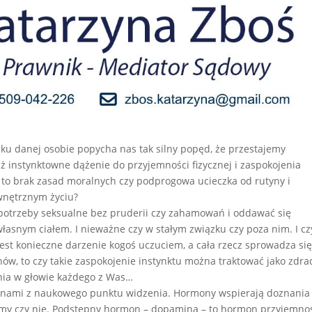
 że ku danej osobie popycha nas tak silny popęd, że przestajemy
niż instynktowne dążenie do przyjemności fizycznej i zaspokojenia
 to brak zasad moralnych czy podprogowa ucieczka od rutyny i
nętrznym życiu?
potrzeby seksualne bez pruderii czy zahamowań i oddawać się
łasnym ciałem. I nieważne czy w stałym związku czy poza nim. I cz
jest konieczne darzenie kogoś uczuciem, a cała rzecz sprowadza si
, to czy takie zaspokojenie instynktu można traktować jako zdra
enia w głowie każdego z Was…
rmonami z naukowego punktu widzenia. Hormony wspierają doznania
amy czy nie. Podstępny hormon – dopamina – to hormon przyjemnoś