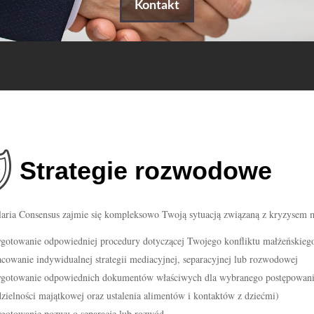
Kontakt
Strategie rozwodowe
aria Consensus zajmie się kompleksowo Twoją sytuacją związaną z kryzysem m
ygotowanie odpowiedniej procedury dotyczącej Twojego konfliktu małżeńskieg
acowanie indywidualnej strategii mediacyjnej, separacyjnej lub rozwodowej
ygotowanie odpowiednich dokumentów właściwych dla wybranego postępowan
dzielności majątkowej oraz ustalenia alimentów i kontaktów z dziećmi)
ygotowanie pozwu o separację lub rozwód