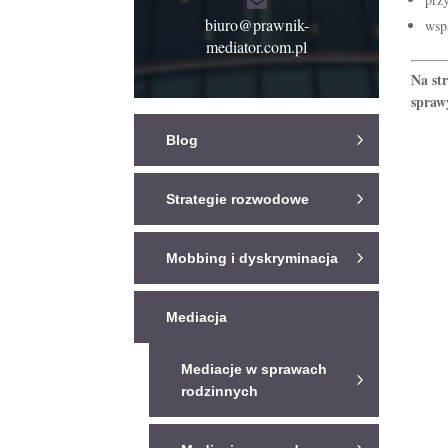
biuro@prawnik-
wsp
mediator.com.pl
Na st
spraw
Blog
Strategie rozwodowe
Mobbing i dyskryminacja
Mediacja
Mediacje w sprawach
rodzinnych