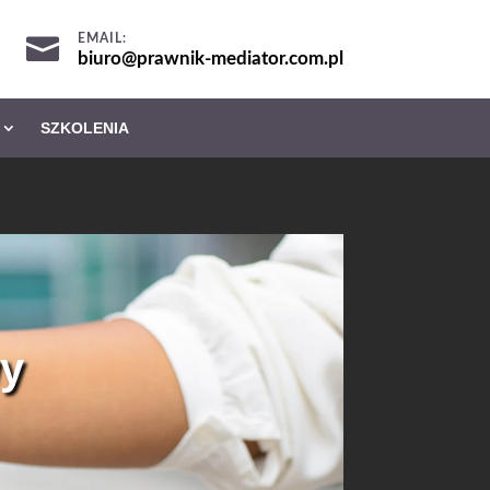
EMAIL:

biuro@prawnik-mediator.com.pl
SZKOLENIA
wy