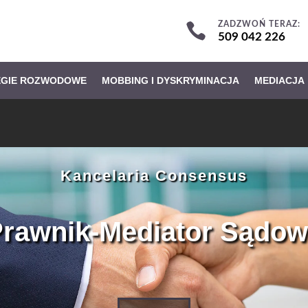
ZADZWOŃ TERAZ:

509 042 226
EGIE ROZWODOWE
MOBBING I DYSKRYMINACJA
MEDIACJA
Kancelaria Consensus
rawnik-Mediator Sądo