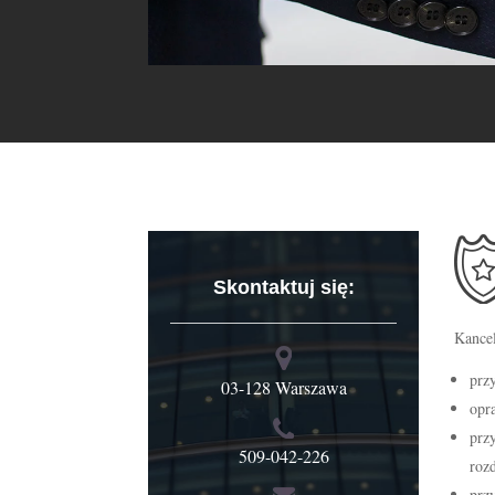
Skontaktuj się:
Kancel
prz
03-128 Warszawa
opr
prz
509-042-226
roz
prz