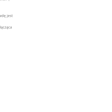
wdę jest
 łącząca