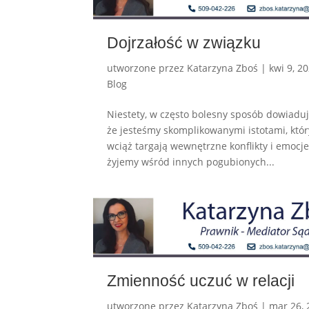
Dojrzałość w związku
utworzone przez
Katarzyna Zboś
|
kwi 9, 2
Blog
Niestety, w często bolesny sposób dowiaduj
że jesteśmy skomplikowanymi istotami, któ
wciąż targają wewnętrzne konflikty i emocje.
żyjemy wśród innych pogubionych...
Zmienność uczuć w relacji
utworzone przez
Katarzyna Zboś
|
mar 26, 