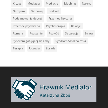
Kryzys
Mediacja
Mediacje
Mobbing
Narcyz
Narcyzm
Niepokój
Podcast
Podejmowanie decyzji
Przemoc fizyczna
Przemoc psychiczna
Psychoterapia
Relacje
Romans
Rozstanie
Rozwód
Separacja
Strata
Syndrom gotującej się żaby
Syndrom Sztokholmski
Terapia
Uczucia
Zdrada