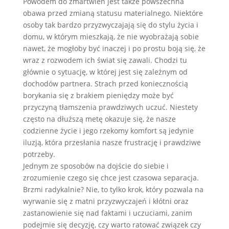
Powodem do zmartwień jest także powszechna
obawa przed zmianą statusu materialnego. Niektóre
osoby tak bardzo przyzwyczajają się do stylu życia i
domu, w którym mieszkają, że nie wyobrażają sobie
nawet, że mogłoby być inaczej i po prostu boją się, że
wraz z rozwodem ich świat się zawali. Chodzi tu
głównie o sytuację, w której jest się zależnym od
dochodów partnera. Strach przed koniecznością
borykania się z brakiem pieniędzy może być
przyczyną tłamszenia prawdziwych uczuć. Niestety
często na dłuższą metę okazuje się, że nasze
codzienne życie i jego rzekomy komfort są jedynie
iluzją, która przesłania nasze frustrację i prawdziwe
potrzeby.
Jednym ze sposobów na dojście do siebie i
zrozumienie czego się chce jest czasowa separacja.
Brzmi radykalnie? Nie, to tylko krok, który pozwala na
wyrwanie się z matni przyzwyczajeń i kłótni oraz
zastanowienie się nad faktami i uczuciami, zanim
podejmie się decyzję, czy warto ratować związek czy