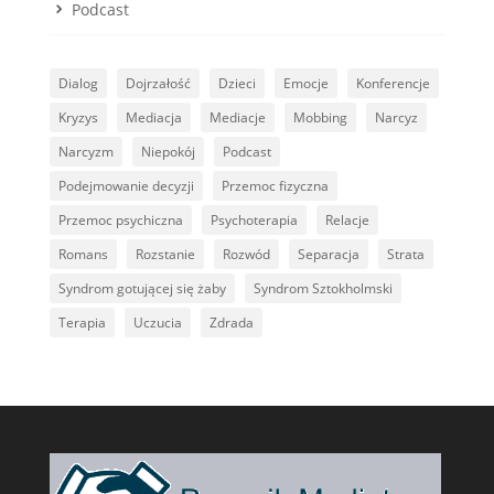
Podcast
Dialog
Dojrzałość
Dzieci
Emocje
Konferencje
Kryzys
Mediacja
Mediacje
Mobbing
Narcyz
Narcyzm
Niepokój
Podcast
Podejmowanie decyzji
Przemoc fizyczna
Przemoc psychiczna
Psychoterapia
Relacje
Romans
Rozstanie
Rozwód
Separacja
Strata
Syndrom gotującej się żaby
Syndrom Sztokholmski
Terapia
Uczucia
Zdrada