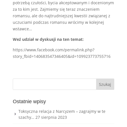
potrzebą czułości, bycia akceptowanym i docenionym
za to kim jest. Zajmiemy się teraz znaczeniem
romansu, ale do najtrudniejszej kwestii związanej z
uczuciami podczas romansu wrócimy w kolejnej
wstawce…
Weź udział w dyskusji na ten temat:
https://www.facebook.com/permalink.php?
story_fbid=140683547346405&id=109923773755716
Ostatnie wpisy
Toksyczna relacja z Narcyzem – zagrajmy w te
szachy…
27 sierpnia 2023